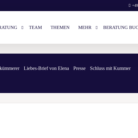
+49
RATUNG
TEAM
THEMEN
MEHR
BERATUNG BU
STENLOSES VORGESPRÄCH
LOGIN
skümmerer
Liebes-Brief von Elena
Presse
Schluss mit Kummer
NZEL- & PAAR-BERATUNG
LIEBES-BRIEF VON ELENA
EISE
UNSERE BÜCHER
RATUNG BUCHEN
WIR AUF NETFLIX
ENGLISH