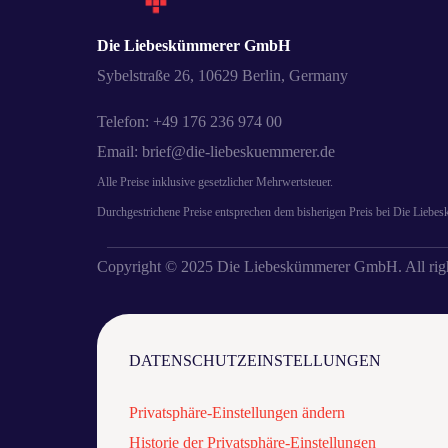
Die Liebeskümmerer GmbH
Sybelstraße 26, 10629 Berlin, Germany
Telefon: +49 176 236 974 00
Email: brief@die-liebeskuemmerer.de
Alle Preise inklusive gesetzlicher Mehrwertsteuer.
Durchgestrichene Preise entsprechen dem bisherigen Preis bei Die Liebe
Copyright © 2025 Die Liebeskümmerer GmbH. All righ
DATENSCHUTZEINSTELLUNGEN
Privatsphäre-Einstellungen ändern
Historie der Privatsphäre-Einstellungen