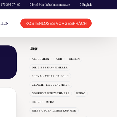
 176 236 974 00
brief@die-liebeskuemmerer.de
English
KOSTENLOSES VORGESPRÄCH
CHEN
Tags
KUNDEN LOGIN TERMINBUCHUNG
ALLGEMEIN
ARD
BERLIN
BERATER LOGIN TERMINBUCHUNG
DIE LIEBESKÃ¼MMERER
ELENA-KATHARINA SOHN
GEDICHT LIEBESKUMMER
GOODBYE HERZSCHMERZ
HEINO
HOME
HERZSCHMERZ
BOOKING & CONTACT
HILFE GEGEN LIEBESKUMMER
NETFLIX MOVIE