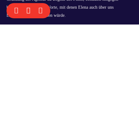
KOSTENLOSES VORGESPRÄCH
beinahe 1:1 die selben Worte, mit denen Elena auch über uns
Liebeskümmerer sprechen würde.
BEHIND THE SCENES
Besuch am Film Set: eine Reise in die
Liebeskümmerer-Vergangenheit
Bei einem Besuch am Filmset im Hotel zur Bleiche im Spreewald (im
Film wirkt es so, als wäre es an der Ostsee) lernte Elena nicht nur das
ganze Filmteam kennen, sondern fühlte sich auch in die Anfänge der
Liebeskümmerer zurückversetzt: Denn tatsächlich wurden Die