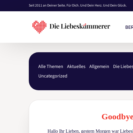
Seit 2011 an Deiner Seite. Für Dich. Und Dein Herz. Und Dein Glück.
BE
KO
Alle Themen
Aktuelles
Allgemein
Die Lieb
EI
Uncategorized
PRE
BE
Goodbye
Hallo Ihr Lieben, gestern Morgen war Lieb