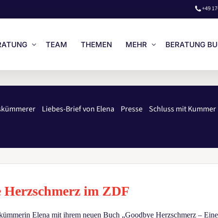
+49 17
RATUNG
TEAM
THEMEN
MEHR
BERATUNG B
STENLOSES VORGESPRÄCH
LOGIN
eskümmerer
Liebes-Brief von Elena
Presse
Schluss mit Kummer
NZEL- & PAAR-BERATUNG
LIEBES-BRIEF VON ELENA
ISE
UNSERE BÜCHER
RATUNG BUCHEN
WIR AUF NETFLIX
ENGLISH
 Herzschmerz im ZDF
eskümmerin Elena mit ihrem neuen Buch „Goodbye Herzschmerz – Ein