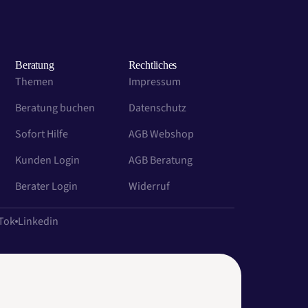
Beratung
Rechtliches
Themen
Impressum
Beratung buchen
Datenschutz
Sofort Hilfe
AGB Webshop
Kunden Login
AGB Beratung
Berater Login
Widerruf
Tok
Linkedin