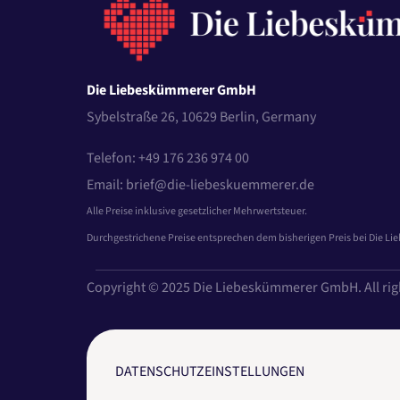
Die Liebeskümmerer GmbH
Sybelstraße 26, 10629 Berlin, Germany
Telefon: +49 176 236 974 00
Email: brief@die-liebeskuemmerer.de
Alle Preise inklusive gesetzlicher Mehrwertsteuer.
Durchgestrichene Preise entsprechen dem bisherigen Preis bei Die L
Copyright © 2025 Die Liebeskümmerer GmbH. All rig
DATENSCHUTZEINSTELLUNGEN