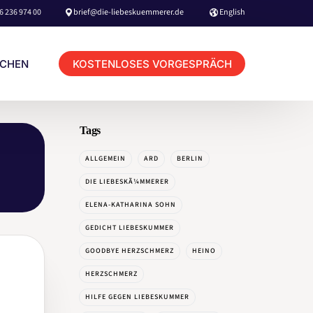
6 236 974 00
brief@die-liebeskuemmerer.de
English
KOSTENLOSES VORGESPRÄCH
UCHEN
Tags
KUNDEN LOGIN TERMINBUCHUNG
ALLGEMEIN
ARD
BERLIN
BERATER LOGIN TERMINBUCHUNG
DIE LIEBESKÃ¼MMERER
ELENA-KATHARINA SOHN
GEDICHT LIEBESKUMMER
GOODBYE HERZSCHMERZ
HEINO
HOME
HERZSCHMERZ
BOOKING & CONTACT
HILFE GEGEN LIEBESKUMMER
NETFLIX MOVIE
e