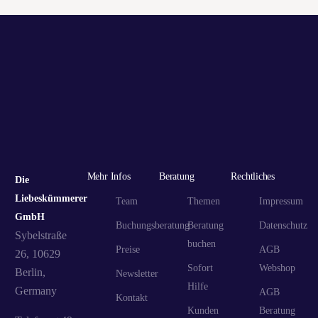
LIEBESKUMMER HILFE
LIEBESKÃ¼MMERIN
SCHEIDUNG
SCHLUSS MIT KUMMER LIEBES
SCHWERER LIEBESKUMMER
SEX
TIPPS
TRENNUNG
VALENTINSTAG
VOLLE KANNE
ZDF
ZDF ML MONA LISA
ZURÃ¼CK ZUM EX
Mehr Infos
Beratung
Rechtliches
Die
Liebeskümmerer
Team
Themen
Impressum
GmbH
Buchungsberatung
Beratung
Datenschutz
Sybelstraße
buchen
Preise
AGB
26, 10629
Sofort
Webshop
Berlin,
Newsletter
Hilfe
Germany
AGB
Kontakt
Kunden
Beratung