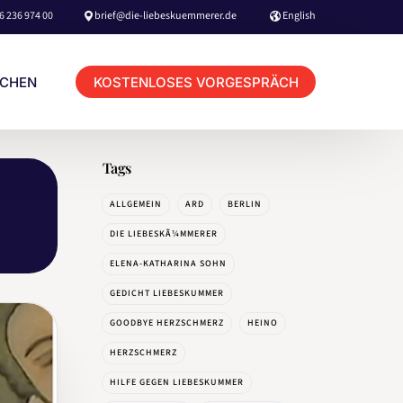
6 236 974 00
brief@die-liebeskuemmerer.de
English
KOSTENLOSES VORGESPRÄCH
UCHEN
Tags
KUNDEN LOGIN TERMINBUCHUNG
ALLGEMEIN
ARD
BERLIN
BERATER LOGIN TERMINBUCHUNG
DIE LIEBESKÃ¼MMERER
ELENA-KATHARINA SOHN
GEDICHT LIEBESKUMMER
GOODBYE HERZSCHMERZ
HEINO
HOME
HERZSCHMERZ
BOOKING & CONTACT
HILFE GEGEN LIEBESKUMMER
NETFLIX MOVIE