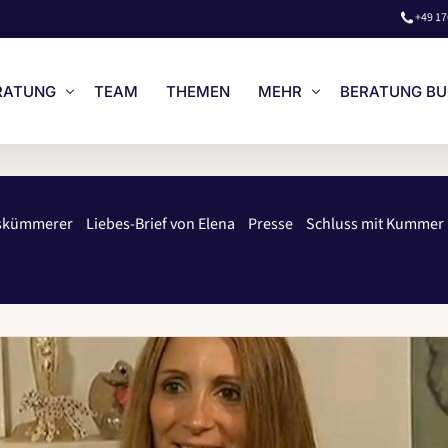
+49 17
RATUNG
TEAM
THEMEN
MEHR
BERATUNG B
STENLOSES VORGESPRÄCH
LOGIN
eskümmerer
Liebes-Brief von Elena
Presse
Schluss mit Kummer
NZEL- & PAAR-BERATUNG
LIEBES-BRIEF VON ELENA
ISE
UNSERE BÜCHER
RATUNG BUCHEN
WIR AUF NETFLIX
ENGLISH