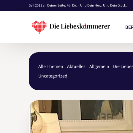
Seit 2011 an Deiner Seite. Für Dich. Und Dein Herz. Und Dein Glück.
BE
KO
Alle Themen
Aktuelles
Allgemein
Die Lieb
EI
Uncategorized
PRE
BE