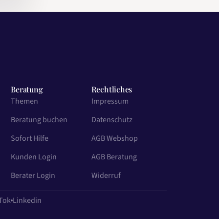
Beratung
Rechtliches
Themen
Impressum
Beratung buchen
Datenschutz
Sofort Hilfe
AGB Webshop
Kunden Login
AGB Beratung
Berater Login
Widerruf
Tok
Linkedin