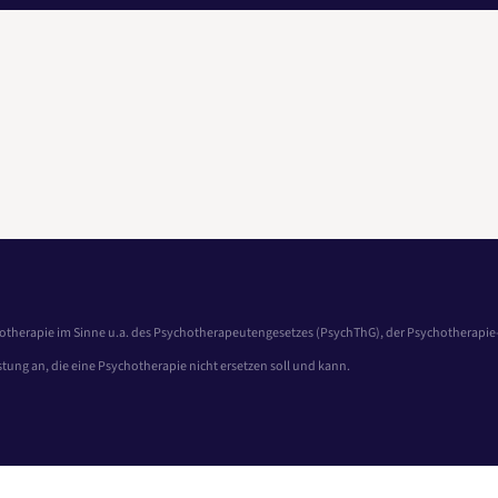
otherapie im Sinne u.a. des Psychotherapeutengesetzes (PsychThG), der Psychotherapi
tung an, die eine Psychotherapie nicht ersetzen soll und kann.