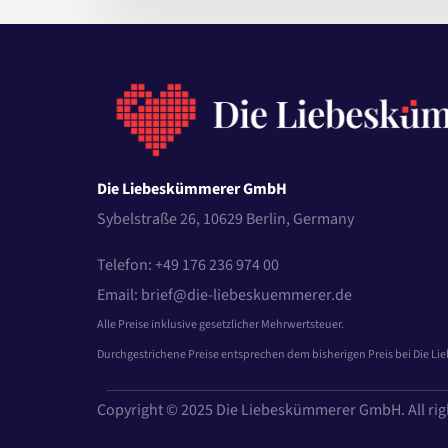
Die Liebeskümmerer GmbH
Sybelstraße 26, 10629 Berlin, Germany
Telefon: +49 176 236 974 00
Email: brief@die-liebeskuemmerer.de
Alle Preise inklusive gesetzlicher Mehrwertsteuer.
Durchgestrichene Preise entsprechen dem bisherigen Preis bei Die L
Copyright © 2025 Die Liebeskümmerer GmbH. All rig