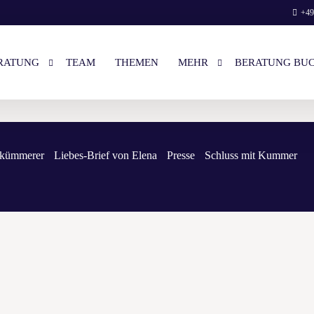
+49
RATUNG
TEAM
THEMEN
MEHR
BERATUNG BU
STENLOSES VORGESPRÄCH
LOGIN
skümmerer
Liebes-Brief von Elena
Presse
Schluss mit Kummer
NZEL- & PAAR-BERATUNG
LIEBES-BRIEF VON ELENA
EISE
UNSERE BÜCHER
RATUNG BUCHEN
WIR AUF NETFLIX
ENGLISH