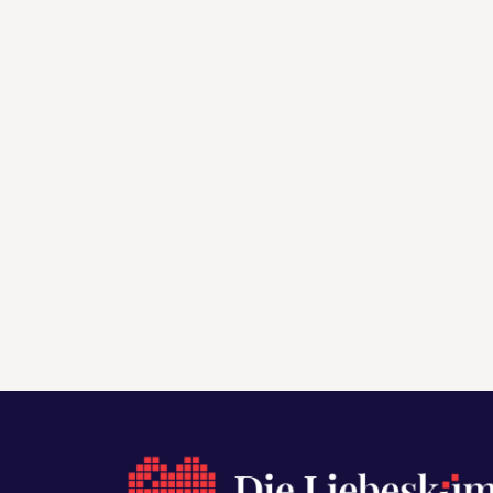
Berlin am Valentinstag
Es gibt ja so ein paar neuralgische Tage im 
m
3 + 1 Tipp
Am vergangenen Adventssonntag war bei uns ga
Nachri