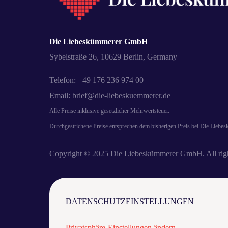
Die Liebeskümmerer GmbH
Sybelstraße 26, 10629 Berlin, Germany
Telefon: +49 176 236 974 00
Email: brief@die-liebeskuemmerer.de
Alle Preise inklusive gesetzlicher Mehrwertsteuer.
Durchgestrichene Preise entsprechen dem bisherigen Preis bei Die Liebe
Copyright © 2025 Die Liebeskümmerer GmbH. All righ
DATENSCHUTZEINSTELLUNGEN
Privatsphäre-Einstellungen ändern