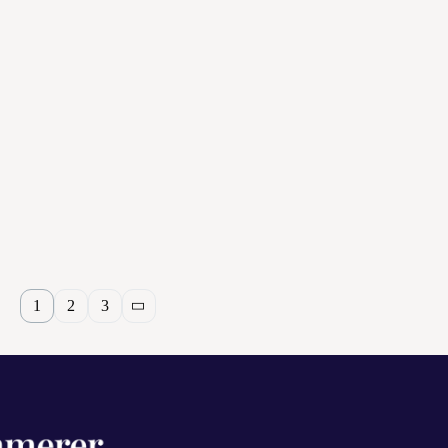
: Kommt zum LiebeskÃ¼mmerer-Dinne
Jahr, die man bei Liebeskummer am liebsten aus dem Kalender streichen
Ã¶chte: Weihnachten, […]
11. OKTOBER 2023
s fÃ¼r die Weihnachtszeit
nz schÃ¶n was los: Fast doppelt so viele Mails, Anrufe und faceboo
1
2
3
chten erreichten uns, als an […]
11. OKTOBER 2023