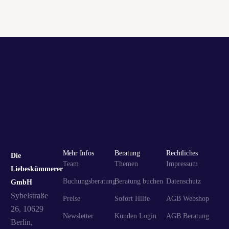
ELENA-KATHARINA SOHN
GEDICHT LIEBESKUMMER
GOODBYE HERZSCHMERZ
HEINO
HERZSCHMERZ
HILFE GEGEN LIEBESKUMMER
INGO NOMMSEN
LIEBESKUMMER
LIEBESKUMMER-SEMINAR
LIEBESKUMMER-WORKSHOP
LIEBESKUMMER AM VALENTINSTAG
LIEBESKUMMER HILFE
LIEBESKÃ¼MMERIN
SCHEIDUNG
SCHLUSS MIT KUMMER LIEBES
SCHWERER LIEBESKUMMER
SEX
TIPPS
TRENNUNG
VALENTINSTAG
VOLLE KANNE
ZDF
ZDF ML MONA LISA
ZURÃ¼CK ZUM EX
Mehr Infos
Beratung
Rechtliches
Die
Team
Themen
Impressum
Liebeskümmerer
Buchungsberatung
Beratung buchen
Datenschutz
GmbH
Sybelstraße
Preise
Sofort Hilfe
AGB Webshop
26, 10629
Newsletter
Kunden Login
AGB Beratung
Berlin,