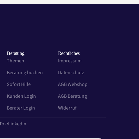
Beratung
Rechtliches
Themen
Impressum
Beratung buchen
Datenschutz
Sofort Hilfe
AGB Webshop
Kunden Login
AGB Beratung
Berater Login
Widerruf
Tok
Linkedin