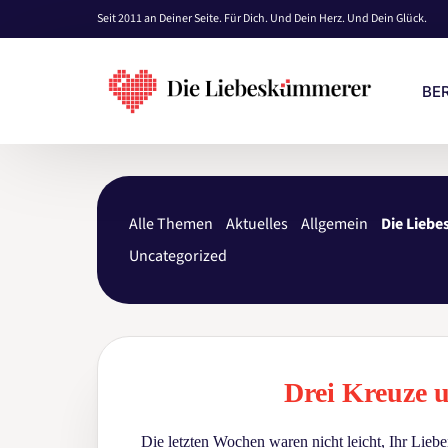
Seit 2011 an Deiner Seite. Für Dich. Und Dein Herz. Und Dein Glück.
BE
KO
Alle Themen
Aktuelles
Allgemein
Die Lieb
EI
Uncategorized
PRE
BE
Drei Kreuze u
Die letzten Wochen waren nicht leicht, Ihr Liebe