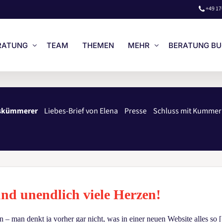
+49 17
RATUNG
TEAM
THEMEN
MEHR
BERATUNG B
STENLOSES VORGESPRÄCH
LOGIN
eskümmerer
Liebes-Brief von Elena
Presse
Schluss mit Kummer
NZEL- & PAAR-BERATUNG
LIEBES-BRIEF VON ELENA
ISE
UNSERE BÜCHER
RATUNG BUCHEN
WIR AUF NETFLIX
ENGLISH
nd unendlich viele Herzen!
n – man denkt ja vorher gar nicht, was in einer neuen Website alles so