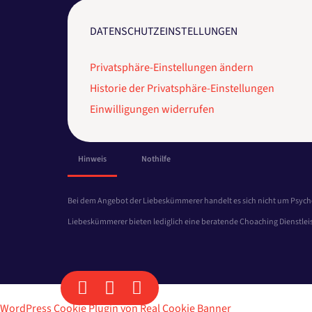
DATENSCHUTZEINSTELLUNGEN
Privatsphäre-Einstellungen ändern
Historie der Privatsphäre-Einstellungen
Einwilligungen widerrufen
Hinweis
Nothilfe
Bei dem Angebot der Liebeskümmerer handelt es sich nicht um Psych
Liebeskümmerer bieten lediglich eine beratende Choaching Dienstleis
WordPress Cookie Plugin von Real Cookie Banner