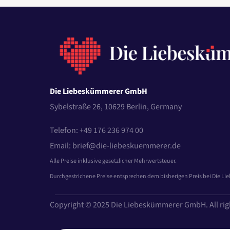
Die Liebeskümmerer GmbH
Sybelstraße 26, 10629 Berlin, Germany
Telefon: +49 176 236 974 00
Email: brief@die-liebeskuemmerer.de
Alle Preise inklusive gesetzlicher Mehrwertsteuer.
Durchgestrichene Preise entsprechen dem bisherigen Preis bei Die L
Copyright © 2025 Die Liebeskümmerer GmbH. All rig