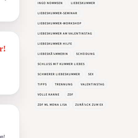
INGO NOMMSEN
LIEBESKUMMER
LIEBESKUMMER-SEMINAR
LIEBESKUMMER-WORKSHOP
LIEBESKUMMER AM VALENTINSTAG
LIEBESKUMMER HILFE
r!
LIEBESKÃ¼MMERIN
SCHEIDUNG
SCHLUSS MIT KUMMER LIEBES
SCHWERER LIEBESKUMMER
SEX
TIPPS
TRENNUNG
VALENTINSTAG
VOLLE KANNE
ZDF
ZDF ML MONA LISA
ZURÃ¼CK ZUM EX
an!