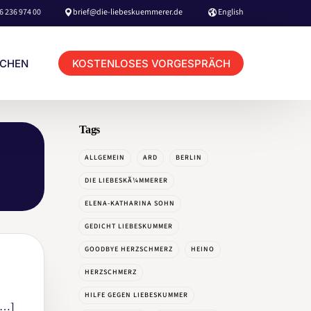
6 236 974 00
brief@die-liebeskuemmerer.de
English
KOSTENLOSES VORGESPRÄCH
UCHEN
Tags
KUNDEN LOGIN TERMINBUCHUNG
ALLGEMEIN
ARD
BERLIN
BERATER LOGIN TERMINBUCHUNG
DIE LIEBESKÃ¼MMERER
ELENA-KATHARINA SOHN
GEDICHT LIEBESKUMMER
GOODBYE HERZSCHMERZ
HEINO
HOME
HERZSCHMERZ
BOOKING & CONTACT
HILFE GEGEN LIEBESKUMMER
NETFLIX MOVIE
 […]