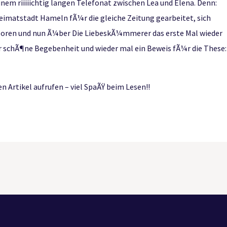
inem riiiiichtig langen Telefonat zwischen Lea und Elena. Denn:
Heimatstadt Hameln fÃ¼r die gleiche Zeitung gearbeitet, sich
erloren und nun Ã¼ber Die LiebeskÃ¼mmerer das erste Mal wieder
r schÃ¶ne Begebenheit und wieder mal ein Beweis fÃ¼r die These:
en Artikel aufrufen – viel SpaÃŸ beim Lesen!!