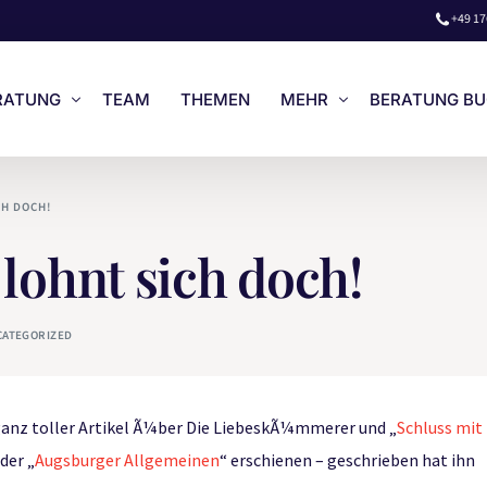
+49 17
RATUNG
TEAM
THEMEN
MEHR
BERATUNG B
H DOCH!
STENLOSES VORGESPRÄCH
LOGIN
ohnt sich doch!
NZEL- & PAAR-BERATUNG
LIEBES-BRIEF VON ELENA
ISE
UNSERE BÜCHER
CATEGORIZED
RATUNG BUCHEN
WIR AUF NETFLIX
ENGLISH
ganz toller Artikel Ã¼ber Die LiebeskÃ¼mmerer und „
Schluss mit
der „
Augsburger Allgemeinen
“ erschienen – geschrieben hat ihn