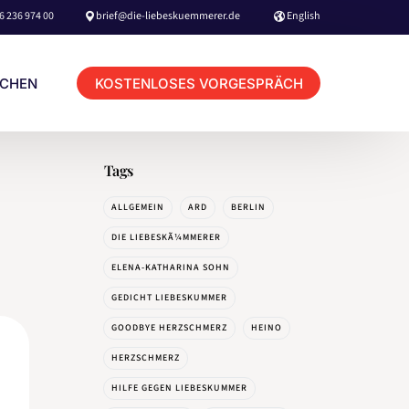
6 236 974 00
brief@die-liebeskuemmerer.de
English
KOSTENLOSES VORGESPRÄCH
UCHEN
Tags
KUNDEN LOGIN TERMINBUCHUNG
ALLGEMEIN
ARD
BERLIN
BERATER LOGIN TERMINBUCHUNG
DIE LIEBESKÃ¼MMERER
ELENA-KATHARINA SOHN
GEDICHT LIEBESKUMMER
GOODBYE HERZSCHMERZ
HEINO
HOME
HERZSCHMERZ
BOOKING & CONTACT
HILFE GEGEN LIEBESKUMMER
NETFLIX MOVIE