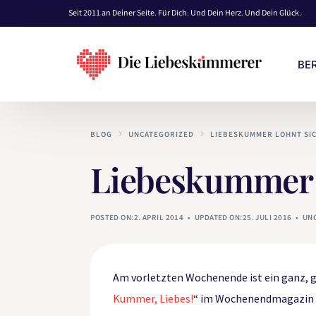
Seit 2011 an Deiner Seite. Für Dich. Und Dein Herz. Und Dein Glück.
BE
BLOG
UNCATEGORIZED
LIEBESKUMMER LOHNT SIC
KO
Liebeskummer l
EI
PRE
POSTED ON:2. APRIL 2014
UPDATED ON:25. JULI 2016
UN
BE
Am vorletzten Wochenende ist ein ganz, 
Kummer, Liebes!
“ im Wochenendmagazin 