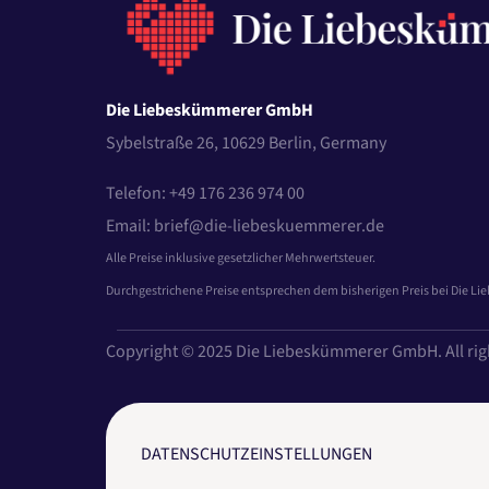
Die Liebeskümmerer GmbH
Sybelstraße 26, 10629 Berlin, Germany
Telefon: +49 176 236 974 00
Email: brief@die-liebeskuemmerer.de
Alle Preise inklusive gesetzlicher Mehrwertsteuer.
Durchgestrichene Preise entsprechen dem bisherigen Preis bei Die L
Copyright © 2025 Die Liebeskümmerer GmbH. All rig
DATENSCHUTZEINSTELLUNGEN