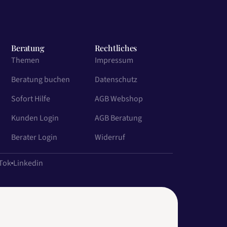
Beratung
Rechtliches
Themen
Impressum
Beratung buchen
Datenschutz
Sofort Hilfe
AGB Webshop
Kunden Login
AGB Beratung
Berater Login
Widerruf
Tok
Linkedin