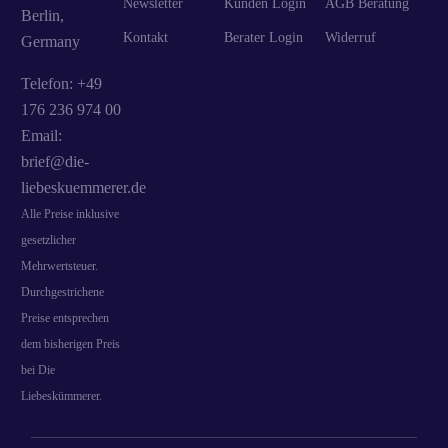
Newsletter
Kunden Login
AGB Beratung
Berlin,
Kontakt
Berater Login
Widerruf
Germany
Telefon: +49
176 236 974 00
Email:
brief@die-
liebeskuemmerer.de
Alle Preise inklusive
gesetzlicher
Mehrwertsteuer.
Durchgestrichene
Preise entsprechen
dem bisherigen Preis
bei Die
Liebeskümmerer.