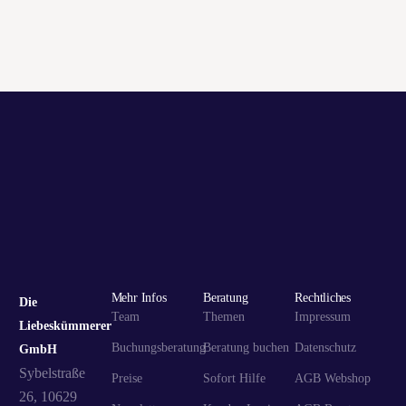
Tags
ALLGEMEIN
ARD
BERLIN
DIE LIEBESKÃ¼MMERER
ELENA-KATHARINA SOHN
GEDICHT LIEBESKUMMER
GOODBYE HERZSCHMERZ
HEINO
HERZSCHMERZ
HILFE GEGEN LIEBESKUMMER
INGO NOMMSEN
LIEBESKUMMER
LIEBESKUMMER-SEMINAR
LIEBESKUMMER-WORKSHOP
LIEBESKUMMER AM VALENTINSTAG
LIEBESKUMMER HILFE
LIEBESKÃ¼MMERIN
SCHEIDUNG
SCHLUSS MIT KUMMER LIEBES
SCHWERER LIEBESKUMMER
SEX
TIPPS
TRENNUNG
VALENTINSTAG
VOLLE KANNE
Mehr Infos
Beratung
Rechtliches
Die
ZDF
ZDF ML MONA LISA
ZURÃ¼CK ZUM EX
Team
Themen
Impressum
Liebeskümmerer
Buchungsberatung
Beratung buchen
Datenschutz
GmbH
Sybelstraße
Preise
Sofort Hilfe
AGB Webshop
26, 10629