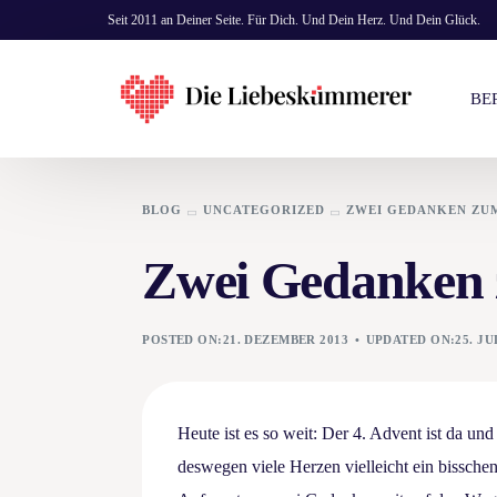
Seit 2011 an Deiner Seite. Für Dich. Und Dein Herz. Und Dein Glück.
BE
BLOG
UNCATEGORIZED
ZWEI GEDANKEN ZUM
KO
Zwei Gedanken 
EI
PR
POSTED ON:21. DEZEMBER 2013
UPDATED ON:25. JUL
BE
Heute ist es so weit: Der 4. Advent ist da u
deswegen viele Herzen vielleicht ein bissche