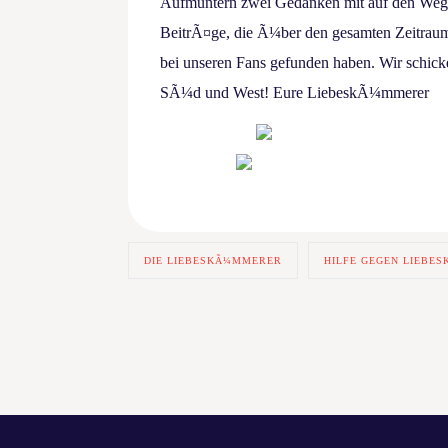
Aufmuntern zwei Gedanken mit auf den Weg
BeitrÃ¤ge, die Ã¼ber den gesamten Zeitrau
bei unseren Fans gefunden haben. Wir schic
SÃ¼d und West! Eure LiebeskÃ¼mmerer
DIE LIEBESKÃ¼MMERER
HILFE GEGEN LIEBE