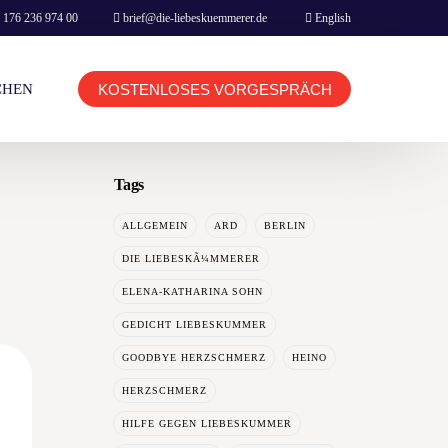
 176 236 974 00
brief@die-liebeskuemmerer.de
English
KOSTENLOSES VORGESPRÄCH
CHEN
Tags
KUNDEN LOGIN TERMINBUCHUNG
ALLGEMEIN
ARD
BERLIN
BERATER LOGIN TERMINBUCHUNG
DIE LIEBESKÃ¼MMERER
ELENA-KATHARINA SOHN
GEDICHT LIEBESKUMMER
GOODBYE HERZSCHMERZ
HEINO
HOME
HERZSCHMERZ
BOOKING & CONTACT
HILFE GEGEN LIEBESKUMMER
NETFLIX MOVIE