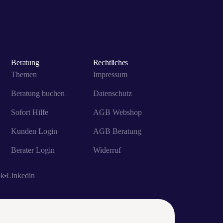
Beratung
Rechtliches
Themen
Impressum
Beratung buchen
Datenschutz
Sofort Hilfe
AGB Webshop
Kunden Login
AGB Beratung
Berater Login
Widerruf
ok
Linkedin