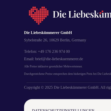
Die Liebeskümmerer GmbH
Sybelstraße 26, 10629 Berlin, Germany
Telefon: +49 176 236 974 00
Email: brief@die-liebeskuemmerer.de
Alle Preise inklusive gesetzlicher Mehrwertsteuer.
Durchgestrichene Preise entsprechen dem bisherigen Preis bei Die Liebe
Copyright © 2025 Die Liebeskümmerer GmbH. All righ
DATENSCHUTZEINSTELLUNGEN