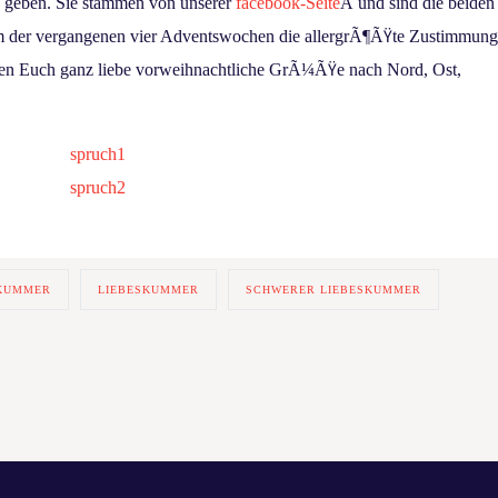
 geben.
Sie stammen von unserer
facebook-Seite
Â und sind die beiden
m der vergangenen vier Adventswochen die allergrÃ¶ÃŸte Zustimmun
ken Euch ganz liebe vorweihnachtliche GrÃ¼ÃŸe nach Nord, Ost,
SKUMMER
LIEBESKUMMER
SCHWERER LIEBESKUMMER