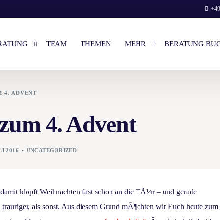
+49
RATUNG
TEAM
THEMEN
MEHR
BERATUNG BU
 4. ADVENT
STENLOSES VORGESPRÄCH
LOGIN
zum 4. Advent
NZEL- & PAAR-BERATUNG
LIEBES-BRIEF VON ELENA
EISE
UNSERE BÜCHER
I 2016
UNCATEGORIZED
RATUNG BUCHEN
WIR AUF NETFLIX
ENGLISH
nd damit klopft Weihnachten fast schon an die TÃ¼r – und gerade
n trauriger, als sonst. Aus diesem Grund mÃ¶chten wir Euch heute zum