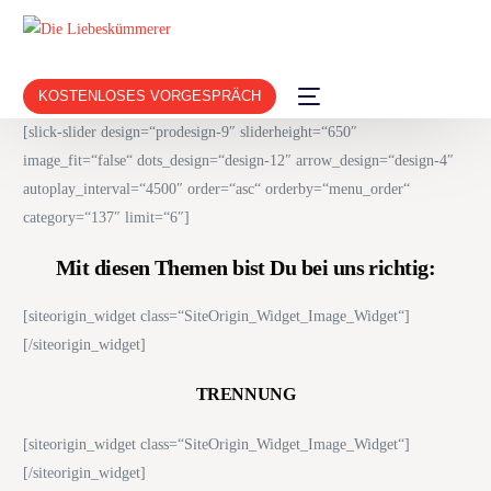
KOSTENLOSES VORGESPRÄCH
[slick-slider design=“prodesign-9″ sliderheight=“650″
image_fit=“false“ dots_design=“design-12″ arrow_design=“design-4″
autoplay_interval=“4500″ order=“asc“ orderby=“menu_order“
category=“137″ limit=“6″]
Mit diesen Themen bist Du bei uns richtig:
[siteorigin_widget class=“SiteOrigin_Widget_Image_Widget“]
[/siteorigin_widget]
TRENNUNG
[siteorigin_widget class=“SiteOrigin_Widget_Image_Widget“]
[/siteorigin_widget]