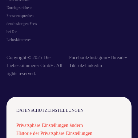
Durchgestrichene
Preise entsprechen
dem bisherigen Preis
bei Die
Liebeskümmerer.
Copyright © 2025 Die
Facebook
Instagram
Threads
Liebeskümmerer GmbH. All
TikTok
Linkedin
rights reserved.
DATENSCHUTZEINSTELLUNGEN
Privatsphäre-Einstellungen ändern
Historie der Privatsphäre-Einstellungen