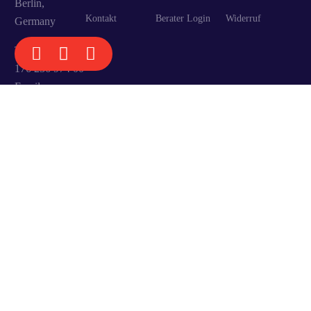
Berlin,
Kontakt
Berater Login
Widerruf
Germany
KOSTENLOSES VORGESPRÄCH
Telefon: +49
176 236 974 00
Email:
brief@die-
liebeskuemmerer.de
Alle Preise inklusive
gesetzlicher
Mehrwertsteuer.
Durchgestrichene
Preise entsprechen
dem bisherigen Preis
bei Die
Liebeskümmerer.
Copyright © 2025 Die
Facebook
Instagram
Threads