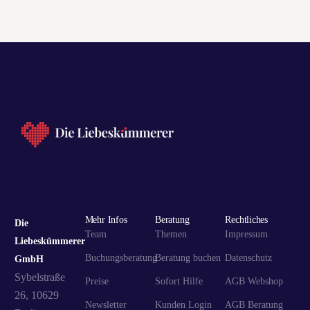
Mehr Infos
Beratung
Rechtliches
Die
Team
Themen
Impressum
Liebeskümmerer
Buchungsberatung
Beratung buchen
Datenschutz
GmbH
Sybelstraße
Preise
Sofort Hilfe
AGB Webshop
26, 10629
Newsletter
Kunden Login
AGB Beratung