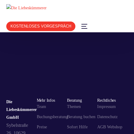
KOSTENLOSES VORGESPRÄCH
Mehr Infos
Beratung
Rechtliches
Die
Team
Themen
Impressum
Liebeskümmerer
Buchungsberatung
Beratung buchen
Datenschutz
GmbH
Sybelstraße
Preise
Sofort Hilfe
AGB Webshop
26, 10629