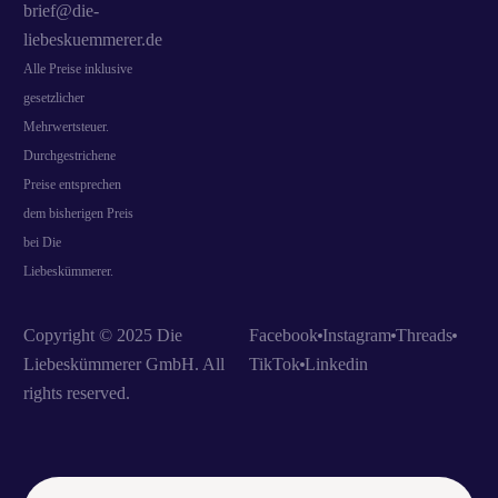
brief@die-
liebeskuemmerer.de
Alle Preise inklusive
gesetzlicher
Mehrwertsteuer.
Durchgestrichene
Preise entsprechen
dem bisherigen Preis
bei Die
Liebeskümmerer.
Copyright © 2025 Die
Facebook
Instagram
Threads
Liebeskümmerer GmbH. All
TikTok
Linkedin
rights reserved.