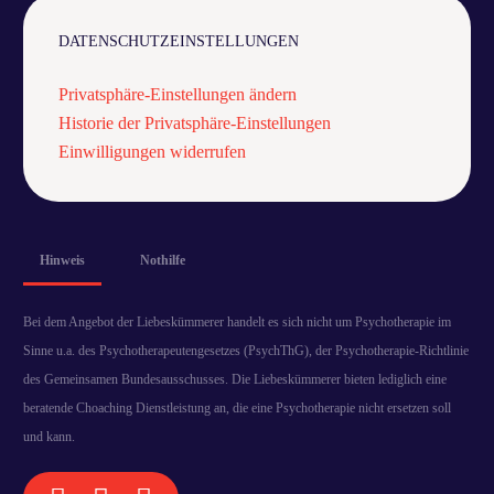
DATENSCHUTZEINSTELLUNGEN
Privatsphäre-Einstellungen ändern
Historie der Privatsphäre-Einstellungen
Einwilligungen widerrufen
Hinweis
Nothilfe
Bei dem Angebot der Liebeskümmerer handelt es sich nicht um Psychotherapie im
Sinne u.a. des Psychotherapeutengesetzes (PsychThG), der Psychotherapie-Richtlinie
des Gemeinsamen Bundesausschusses. Die Liebeskümmerer bieten lediglich eine
beratende Choaching Dienstleistung an, die eine Psychotherapie nicht ersetzen soll
und kann.
KOSTENLOSES VORGESPRÄCH