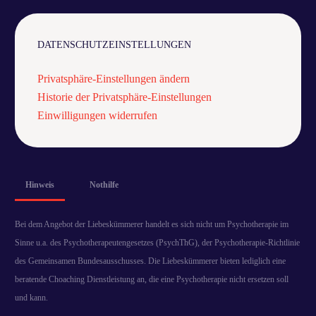
DATENSCHUTZEINSTELLUNGEN
Privatsphäre-Einstellungen ändern
Historie der Privatsphäre-Einstellungen
Einwilligungen widerrufen
Hinweis
Nothilfe
Bei dem Angebot der Liebeskümmerer handelt es sich nicht um Psychotherapie im
Sinne u.a. des Psychotherapeutengesetzes (PsychThG), der Psychotherapie-Richtlinie
des Gemeinsamen Bundesausschusses. Die Liebeskümmerer bieten lediglich eine
beratende Choaching Dienstleistung an, die eine Psychotherapie nicht ersetzen soll
und kann.