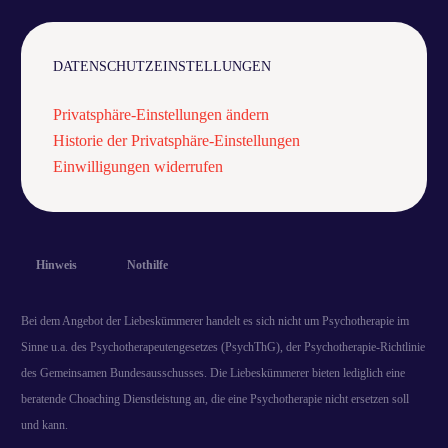
DATENSCHUTZEINSTELLUNGEN
Privatsphäre-Einstellungen ändern
Historie der Privatsphäre-Einstellungen
Einwilligungen widerrufen
Hinweis
Nothilfe
Bei dem Angebot der Liebeskümmerer handelt es sich nicht um Psychotherapie im
Sinne u.a. des Psychotherapeutengesetzes (PsychThG), der Psychotherapie-Richtlinie
des Gemeinsamen Bundesausschusses. Die Liebeskümmerer bieten lediglich eine
beratende Choaching Dienstleistung an, die eine Psychotherapie nicht ersetzen soll
und kann.