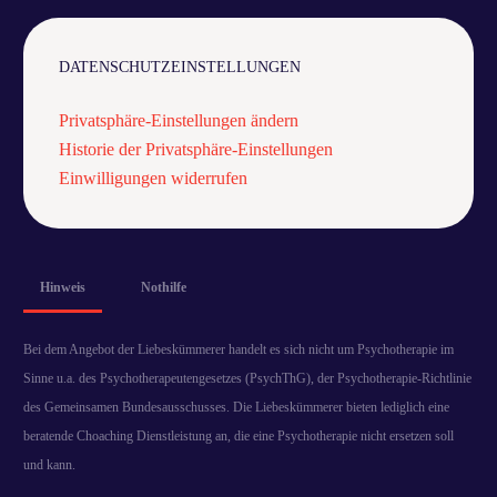
DATENSCHUTZEINSTELLUNGEN
Privatsphäre-Einstellungen ändern
Historie der Privatsphäre-Einstellungen
Einwilligungen widerrufen
Hinweis
Nothilfe
Bei dem Angebot der Liebeskümmerer handelt es sich nicht um Psychotherapie im
Sinne u.a. des Psychotherapeutengesetzes (PsychThG), der Psychotherapie-Richtlinie
des Gemeinsamen Bundesausschusses. Die Liebeskümmerer bieten lediglich eine
beratende Choaching Dienstleistung an, die eine Psychotherapie nicht ersetzen soll
und kann.