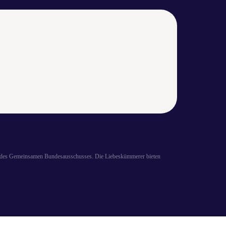
ie des Gemeinsamen Bundesausschusses. Die Liebeskümmerer bieten