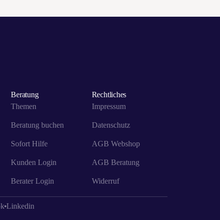
Beratung
Rechtliches
Themen
Impressum
Beratung buchen
Datenschutz
Sofort Hilfe
AGB Webshop
Kunden Login
AGB Beratung
Berater Login
Widerruf
ok
Linkedin