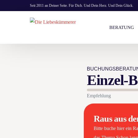
Seit 2011 an Deiner Seite. Für Dich. Und Dein Herz. Und Dein Glück.
BERATUNG
KOSTENLOS
BUCHUNGSBERATU
EINZEL- & 
Einzel-
PREISE
BERATUNG 
Empfehlung
Raus aus d
Bitte buche hier ein 
das Thema Schon lan