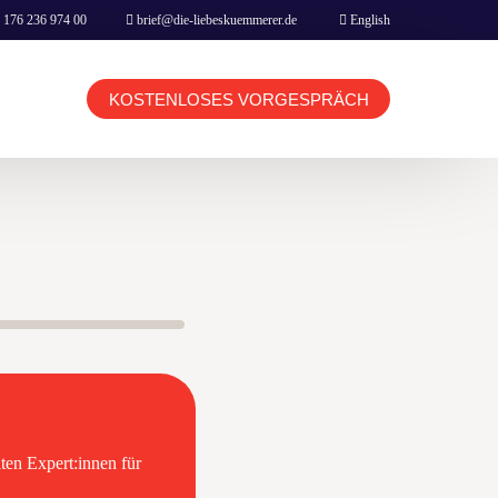
 176 236 974 00
brief@die-liebeskuemmerer.de
English
KOSTENLOSES VORGESPRÄCH
KUNDEN LOGIN TERMINBUCHUNG
BERATER LOGIN TERMINBUCHUNG
HOME
BOOKING & CONTACT
ten Expert:innen für
NETFLIX MOVIE