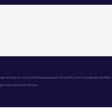
rapie im Sinne u.a. des Psychotherapeutengesetzes (PsychThG), der Psychotherapie-Richtlin
pie nicht ersetzen soll und kann.