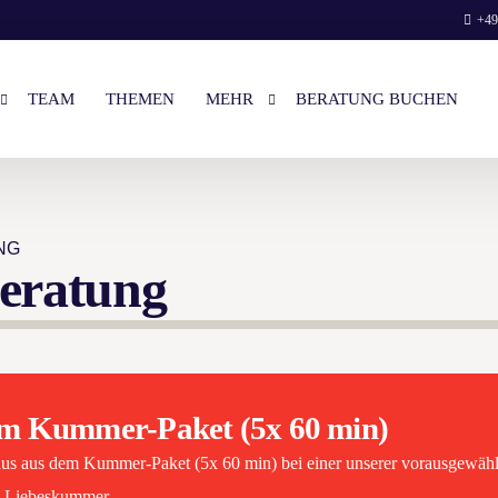
+49
TEAM
THEMEN
MEHR
BERATUNG BUCHEN
ES VORGESPRÄCH
LOGIN
NG
PAAR-BERATUNG
LIEBES-BRIEF VON ELENA
Beratung
UNSERE BÜCHER
BUCHEN
WIR AUF NETFLIX
ENGLISH
em Kummer-Paket (5x 60 min)
Raus aus dem Kummer-Paket (5x 60 min) bei einer unserer vorausgewähl
g Liebeskummer.