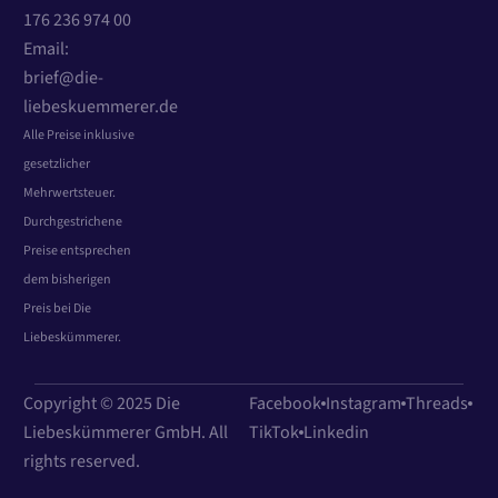
176 236 974 00
Email:
brief@die-
liebeskuemmerer.de
Alle Preise inklusive
gesetzlicher
Mehrwertsteuer.
Durchgestrichene
Preise entsprechen
dem bisherigen
Preis bei Die
Liebeskümmerer.
Copyright © 2025 Die
Facebook
Instagram
Threads
Liebeskümmerer GmbH. All
TikTok
Linkedin
rights reserved.