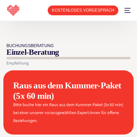
KOSTENLOSES VORGESPRÄCH
BUCHUNGSBERATUNG
Einzel-Beratung
Empfehlung
Raus aus dem Kummer-Paket
(5x 60 min)
Bitte buche hier ein Raus aus dem Kummer-Paket (5x 60 min)
bei einer unserer vorausgewählten Expert:innen für offene
Beziehungen.