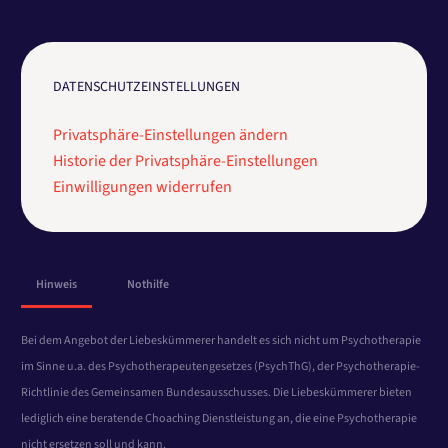
DATENSCHUTZEINSTELLUNGEN
Privatsphäre-Einstellungen ändern
Historie der Privatsphäre-Einstellungen
Einwilligungen widerrufen
Hinweis
Nothilfe
Bei dem Angebot der Liebeskümmerer handelt es sich nicht um Psychotherapie
im Sinne u.a. des Psychotherapeutengesetzes (PsychThG), der Psychotherapie-
Richtlinie des Gemeinsamen Bundesausschusses. Die Liebeskümmerer bieten
lediglich eine beratende Choaching Dienstleistung an, die eine Psychotherapie
nicht ersetzen soll und kann.