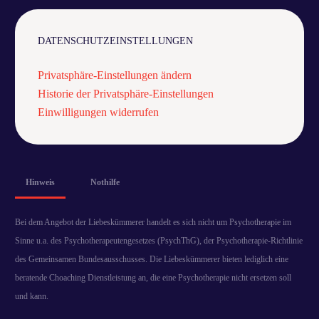
DATENSCHUTZEINSTELLUNGEN
Privatsphäre-Einstellungen ändern
Historie der Privatsphäre-Einstellungen
Einwilligungen widerrufen
Hinweis
Nothilfe
Bei dem Angebot der Liebeskümmerer handelt es sich nicht um Psychotherapie im
Sinne u.a. des Psychotherapeutengesetzes (PsychThG), der Psychotherapie-Richtlinie
des Gemeinsamen Bundesausschusses. Die Liebeskümmerer bieten lediglich eine
beratende Choaching Dienstleistung an, die eine Psychotherapie nicht ersetzen soll
und kann.