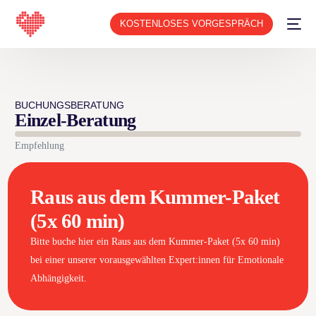
KOSTENLOSES VORGESPRÄCH
BUCHUNGSBERATUNG
Einzel-Beratung
Empfehlung
Raus aus dem Kummer-Paket
(5x 60 min)
Bitte buche hier ein Raus aus dem Kummer-Paket (5x 60 min)
bei einer unserer vorausgewählten Expert:innen für Emotionale
Abhängigkeit.