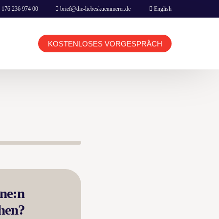
 176 236 974 00
brief@die-liebeskuemmerer.de
English
KOSTENLOSES VORGESPRÄCH
KUNDEN LOGIN TERMINBUCHUNG
BERATER LOGIN TERMINBUCHUNG
HOME
ine:n
BOOKING & CONTACT
ehen?
NETFLIX MOVIE