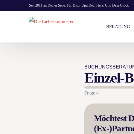
Seit 2011 an Deiner Seite. Für Dich. Und Dein Herz. Und Dein Glück.
BERATUNG
KOSTENLOS
BUCHUNGSBERATU
EINZEL- & 
Einzel-
PREISE
BERATUNG 
Frage 4
Möchtest Du
(Ex-)Partne