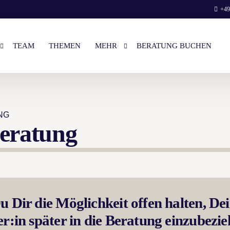
+49
TEAM
THEMEN
MEHR
BERATUNG BUCHEN
ES VORGESPRÄCH
LOGIN
NG
PAAR-BERATUNG
LIEBES-BRIEF VON ELENA
Beratung
UNSERE BÜCHER
BUCHEN
WIR AUF NETFLIX
ENGLISH
 Dir die Möglichkeit offen halten, De
r:in später in die Beratung einzubezi