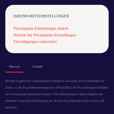
DATENSCHUTZEINSTELLUNGEN
Privatsphäre-Einstellungen ändern
Historie der Privatsphäre-Einstellungen
Einwilligungen widerrufen
Hinweis
Nothilfe
Bei dem Angebot der Liebeskümmerer handelt es sich nicht um Psychotherapie im
Sinne u.a. des Psychotherapeutengesetzes (PsychThG), der Psychotherapie-Richtlinie
des Gemeinsamen Bundesausschusses. Die Liebeskümmerer bieten lediglich eine
beratende Choaching Dienstleistung an, die eine Psychotherapie nicht ersetzen soll
und kann.