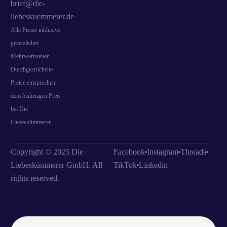
brief@die-
liebeskuemmerer.de
Alle Preise inklusive
gesetzlicher
Mehrwertsteuer.
Durchgestrichene
Preise entsprechen
dem bisherigen Preis
bei Die
Liebeskümmerer.
Copyright © 2025 Die
Facebook
Instagram
Threads
Liebeskümmerer GmbH. All
TikTok
Linkedin
rights reserved.