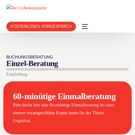
KOSTENLOSES VORGESPRÄCH
BUCHUNGSBERATUNG
Einzel-Beratung
Empfehlung
60-minütige Einmalberatung
Bitte buche hier eine 60-minütige Einmalberatung bei einer
unserer vorausgewählten Expert:innen für das Thema
Ungeküsst.