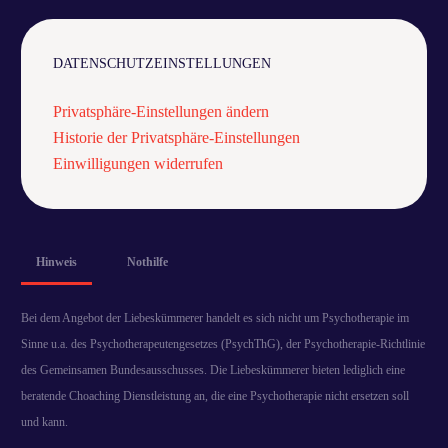
DATENSCHUTZEINSTELLUNGEN
Privatsphäre-Einstellungen ändern
Historie der Privatsphäre-Einstellungen
Einwilligungen widerrufen
Hinweis
Nothilfe
Bei dem Angebot der Liebeskümmerer handelt es sich nicht um Psychotherapie im
Sinne u.a. des Psychotherapeutengesetzes (PsychThG), der Psychotherapie-Richtlinie
des Gemeinsamen Bundesausschusses. Die Liebeskümmerer bieten lediglich eine
beratende Choaching Dienstleistung an, die eine Psychotherapie nicht ersetzen soll
und kann.