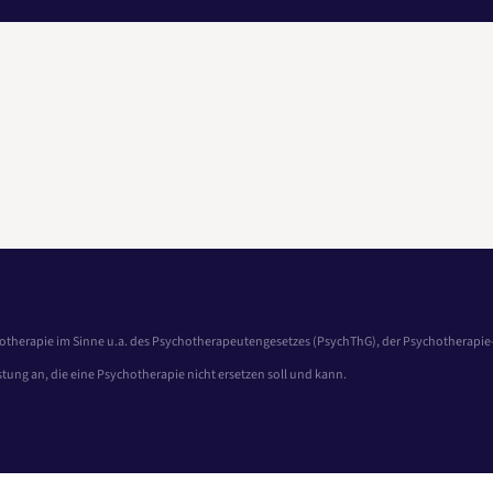
otherapie im Sinne u.a. des Psychotherapeutengesetzes (PsychThG), der Psychotherapi
tung an, die eine Psychotherapie nicht ersetzen soll und kann.