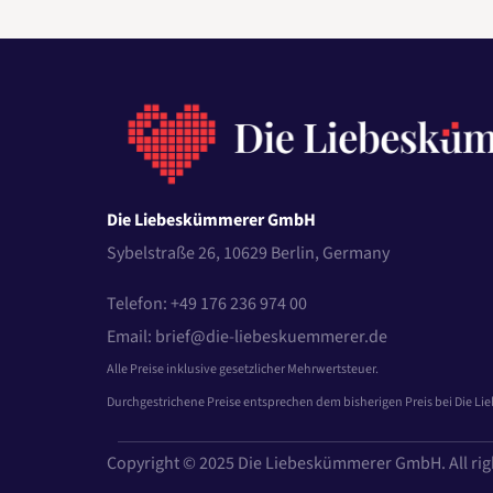
Die Liebeskümmerer GmbH
Sybelstraße 26, 10629 Berlin, Germany
Telefon: +49 176 236 974 00
Email: brief@die-liebeskuemmerer.de
Alle Preise inklusive gesetzlicher Mehrwertsteuer.
Durchgestrichene Preise entsprechen dem bisherigen Preis bei Die L
Copyright © 2025 Die Liebeskümmerer GmbH. All rig