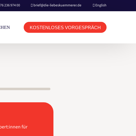
76 236 974 00
brief@die-liebeskuemmerer.de
English
KOSTENLOSES VORGESPRÄCH
CHEN
KUNDEN LOGIN TERMINBUCHUNG
BERATER LOGIN TERMINBUCHUNG
HOME
BOOKING & CONTACT
pert:innen für
NETFLIX MOVIE