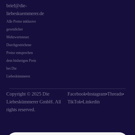
brief@die-
liebeskuemmerer.de
Alle Preise inklusive
gesetzlicher
Mehrwertsteuer.
Durchgestrichene
Preise entsprechen
dem bisherigen Preis
bei Die
Liebeskümmerer.
Copyright © 2025 Die
Facebook
Instagram
Threads
Liebeskümmerer GmbH. All
TikTok
Linkedin
rights reserved.