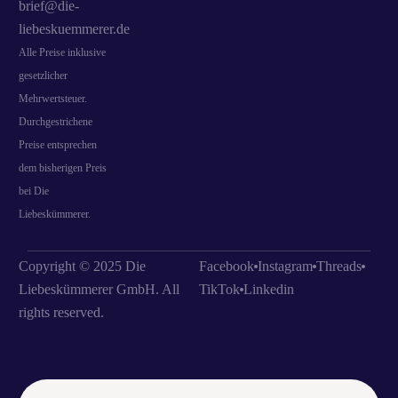
brief@die-
liebeskuemmerer.de
Alle Preise inklusive
gesetzlicher
Mehrwertsteuer.
Durchgestrichene
Preise entsprechen
dem bisherigen Preis
bei Die
Liebeskümmerer.
Copyright © 2025 Die
Facebook
Instagram
Threads
Liebeskümmerer GmbH. All
TikTok
Linkedin
rights reserved.