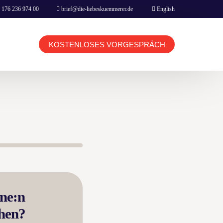
 176 236 974 00
brief@die-liebeskuemmerer.de
English
KOSTENLOSES VORGESPRÄCH
KUNDEN LOGIN TERMINBUCHUNG
BERATER LOGIN TERMINBUCHUNG
HOME
ine:n
BOOKING & CONTACT
ehen?
NETFLIX MOVIE