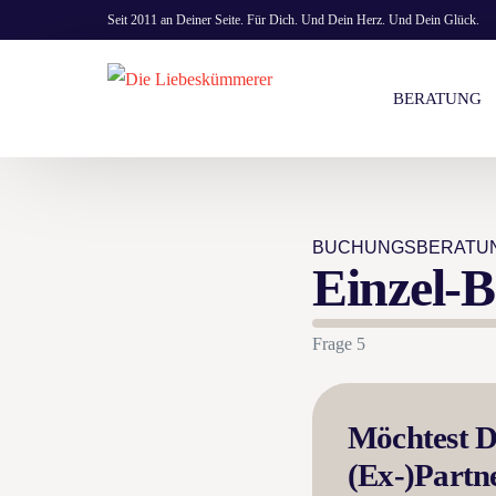
Seit 2011 an Deiner Seite. Für Dich. Und Dein Herz. Und Dein Glück.
BERATUNG
KOSTENLOS
BUCHUNGSBERATU
EINZEL- & 
Einzel-
PREISE
BERATUNG 
Frage 5
Möchtest Du
(Ex-)Partne