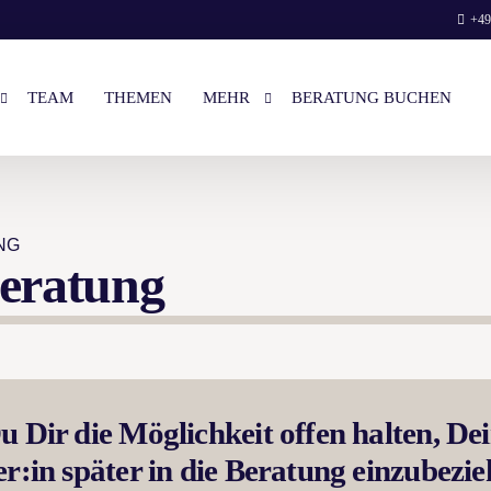
+49
TEAM
THEMEN
MEHR
BERATUNG BUCHEN
ES VORGESPRÄCH
LOGIN
NG
PAAR-BERATUNG
LIEBES-BRIEF VON ELENA
Beratung
UNSERE BÜCHER
BUCHEN
WIR AUF NETFLIX
ENGLISH
 Dir die Möglichkeit offen halten, De
r:in später in die Beratung einzubezi