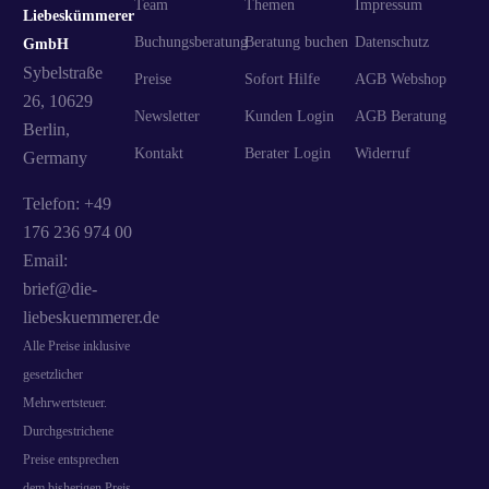
Team
Themen
Impressum
Liebeskümmerer
Buchungsberatung
Beratung buchen
Datenschutz
GmbH
Sybelstraße
Preise
Sofort Hilfe
AGB Webshop
26, 10629
Newsletter
Kunden Login
AGB Beratung
Berlin,
Kontakt
Berater Login
Widerruf
Germany
Telefon: +49
176 236 974 00
Email:
brief@die-
liebeskuemmerer.de
Alle Preise inklusive
gesetzlicher
Mehrwertsteuer.
Durchgestrichene
Preise entsprechen
dem bisherigen Preis