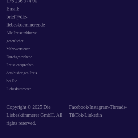
176 236 974 00
Email:
brief@die-
liebeskuemmerer.de
Alle Preise inklusive
gesetzlicher
Mehrwertsteuer.
Durchgestrichene
Preise entsprechen
dem bisherigen Preis
bei Die
Liebeskümmerer.
Copyright © 2025 Die
Facebook
Instagram
Threads
Liebeskümmerer GmbH. All
TikTok
Linkedin
rights reserved.