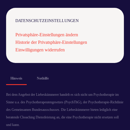
DATENSCHUTZEINSTELLUNGEN
Privatsphäre-Einstellungen ändern
Historie der Privatsphäre-Einstellungen
Einwilligungen widerrufen
Hinweis
Nothilfe
Bei dem Angebot der Liebeskümmerer handelt es sich nicht um Psychotherapie im
Sinne u.a. des Psychotherapeutengesetzes (PsychThG), der Psychotherapie-Richtlinie
des Gemeinsamen Bundesausschusses. Die Liebeskümmerer bieten lediglich eine
beratende Choaching Dienstleistung an, die eine Psychotherapie nicht ersetzen soll
und kann.