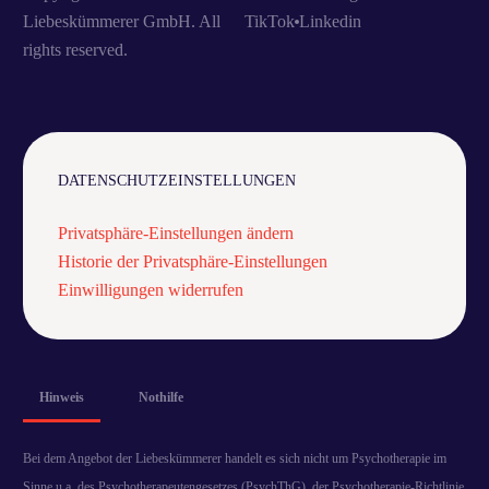
Liebeskümmerer GmbH. All
TikTok
Linkedin
rights reserved.
DATENSCHUTZEINSTELLUNGEN
Privatsphäre-Einstellungen ändern
Historie der Privatsphäre-Einstellungen
Einwilligungen widerrufen
Hinweis
Nothilfe
Bei dem Angebot der Liebeskümmerer handelt es sich nicht um Psychotherapie im
Sinne u.a. des Psychotherapeutengesetzes (PsychThG), der Psychotherapie-Richtlinie